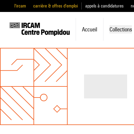
l'ircam
carrière & offres d'emploi
appels à candidatures
n
Accueil
Collections