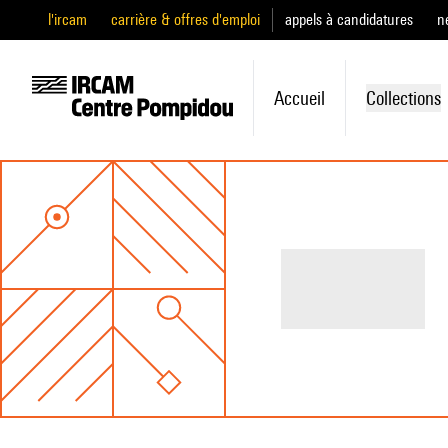
l'ircam
carrière & offres d'emploi
appels à candidatures
n
Accueil
Collections