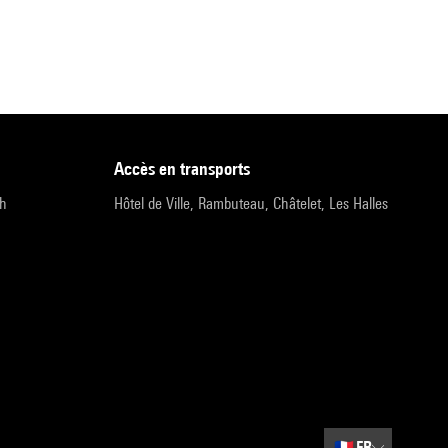
accès en transports
9h
Hôtel de Ville, Rambuteau, Châtelet, Les Halles
🇫🇷
FR