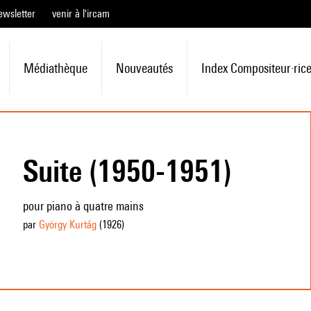
ewsletter
venir à l'ircam
Médiathèque
Nouveautés
Index Compositeur·ric
Suite (1950-1951)
pour piano à quatre mains
par
György Kurtág
(1926
)