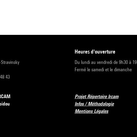
heures d'ouverture
r-Stravinsky
Du lundi au vendredi de 9h30 à 1
Fermé le samedi et le dimanche
 48 43
’IRCAM
Projet Répertoire Ircam
pidou
Infos / Méthodologie
Mentions Légales