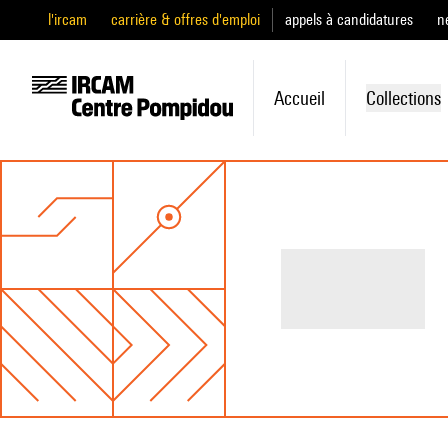
l'ircam
carrière & offres d'emploi
appels à candidatures
n
Accueil
Collections