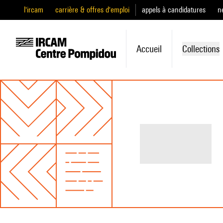
l'ircam
carrière & offres d'emploi
appels à candidatures
n
Accueil
Collections