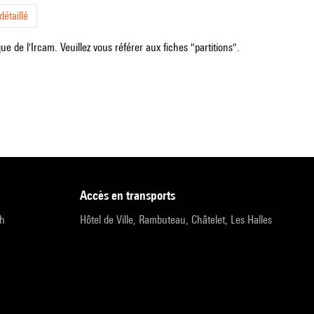
étaillé
e de l'Ircam. Veuillez vous référer aux fiches "partitions".
accès en transports
9h
Hôtel de Ville, Rambuteau, Châtelet, Les Halles