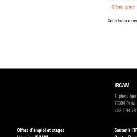
Même genre
Cette fiche œuvr
IRCAM
1, place Igo
75004 Paris
+33 1 44 78
Offres d’emploi et stages
Soutenir l