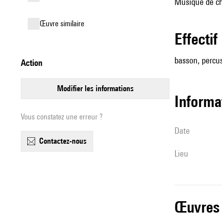
Musique de ch
œuvre similaire
effectif
basson, percu
action
modifier les informations
informa
Vous constatez une erreur ?
date
contactez-nous
lieu
œuvres