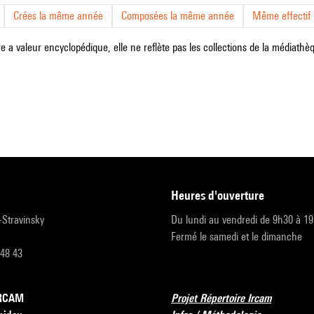
Crées la même année
Composées la même année
Même effectif d
e a valeur encyclopédique, elle ne reflète pas les collections de la médiathèqu
heures d'ouverture
r-Stravinsky
Du lundi au vendredi de 9h30 à 1
Fermé le samedi et le dimanche
 48 43
’IRCAM
Projet Répertoire Ircam