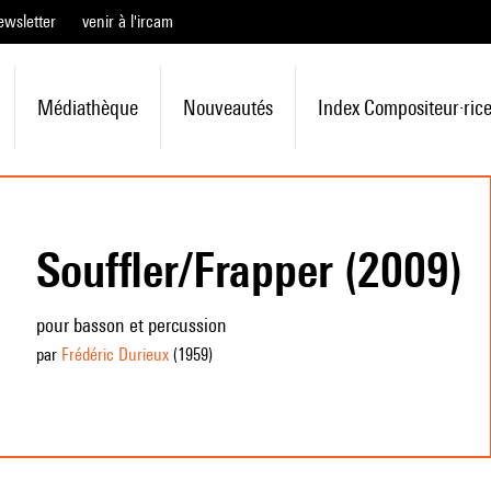
ewsletter
venir à l'ircam
Médiathèque
Nouveautés
Index Compositeur·ric
Souffler/Frapper (2009)
pour basson et percussion
par
Frédéric Durieux
(1959
)