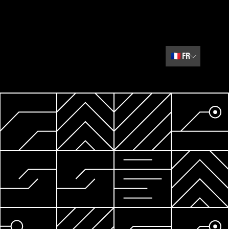
🇫🇷
FR