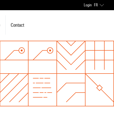
Login
FR
e
Contact