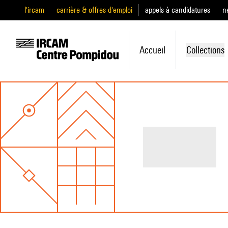
l'ircam
carrière & offres d'emploi
appels à candidatures
n
Accueil
Collections