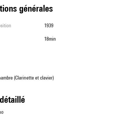
tions générales
sition
1939
18min
mbre (Clarinette et clavier)
 détaillé
no