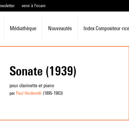
ewsletter
venir à l'ircam
Médiathèque
Nouveautés
Index Compositeur·ric
Sonate (1939)
pour clarinette et piano
par
Paul Hindemith
(1895
-1963
)