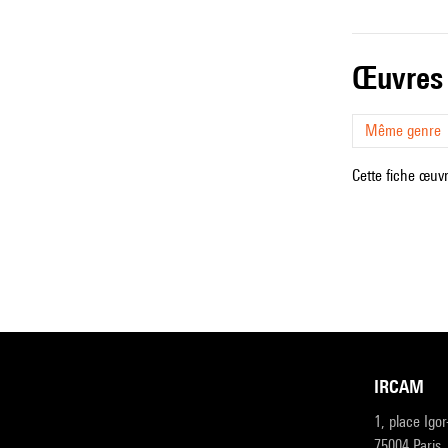
œuvres
Même genre
Cette fiche œuvr
IRCAM
1, place Igo
75004 Paris