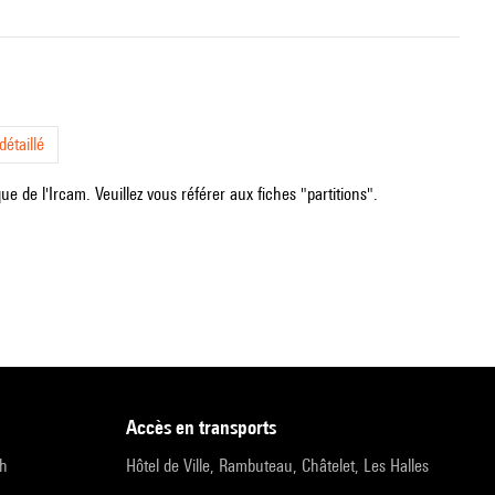
étaillé
e de l'Ircam. Veuillez vous référer aux fiches "partitions".
accès en transports
9h
Hôtel de Ville, Rambuteau, Châtelet, Les Halles