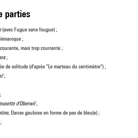
de parties
e
(avec Fugue sans fougue) ;
)lémanique ;
 courante, mais trop courrante ;
ara
;
rée de solitude (d'après "Le marteau du centimètre") ;
s!
;
;
 musette d'Oberwil
;
otine
, Danse gauloise en forme de pas de bleu(e) ;
l
;