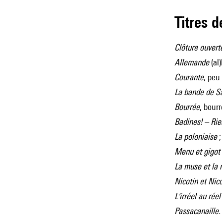
Titres 
Clôture ouvert
Allemande
(al
Courante
, peu
La bande de S
Bourrée
, bour
Badines! – Rie
La poloniaise
;
Menu et gigot
La muse et la
Nicotin et Nic
L'irréel au rée
Passacanaille.