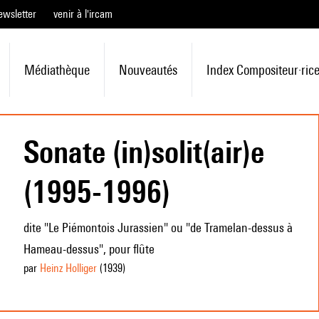
ewsletter
venir à l'ircam
Médiathèque
Nouveautés
Index Compositeur·ric
Sonate (in)solit(air)e
(1995-1996)
dite "Le Piémontois Jurassien" ou "de Tramelan-dessus à
Hameau-dessus", pour flûte
par
Heinz Holliger
(1939
)