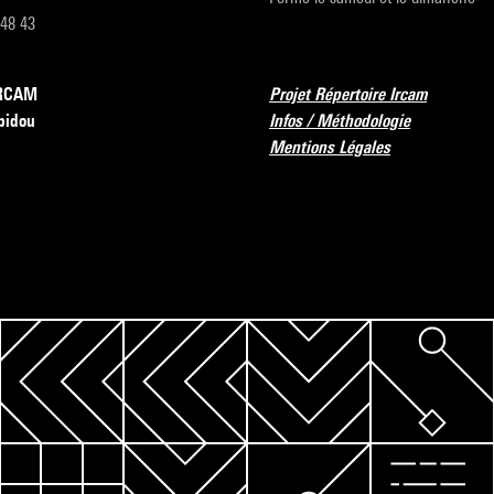
 48 43
’IRCAM
Projet Répertoire Ircam
pidou
Infos / Méthodologie
Mentions Légales