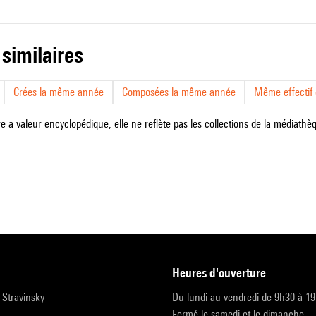
 similaires
Crées la même année
Composées la même année
Même effectif d
e a valeur encyclopédique, elle ne reflète pas les collections de la médiathèqu
heures d'ouverture
r-Stravinsky
Du lundi au vendredi de 9h30 à 1
Fermé le samedi et le dimanche