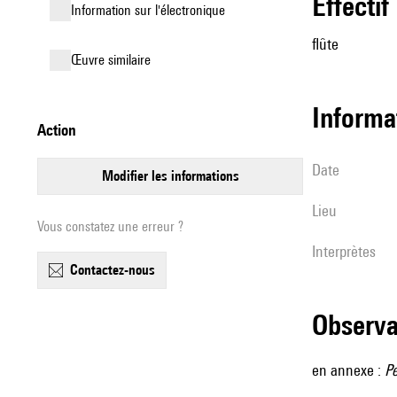
effectif
Information sur l'électronique
flûte
œuvre similaire
informa
action
date
modifier les informations
lieu
Vous constatez une erreur ?
interprètes
contactez-nous
observ
en annexe :
Pe