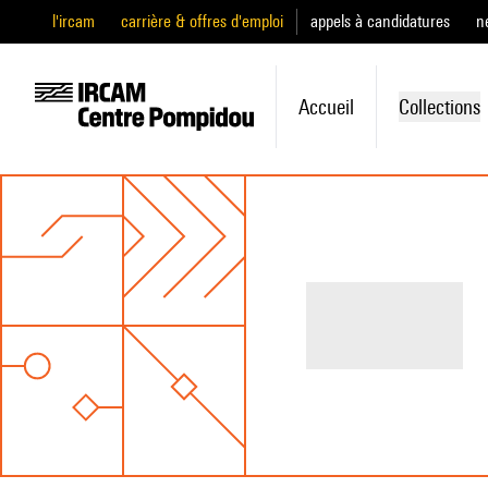
l'ircam
carrière & offres d'emploi
appels à candidatures
n
Accueil
Collections