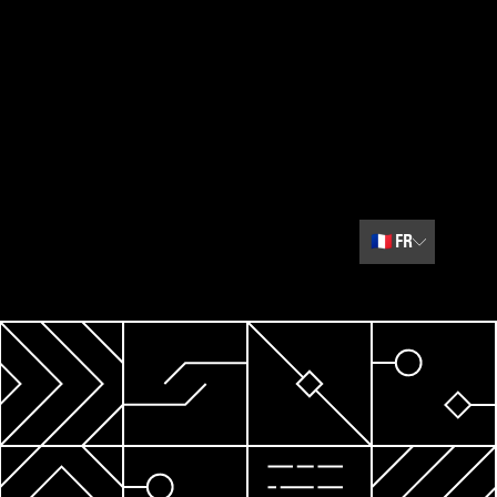
🇫🇷
FR