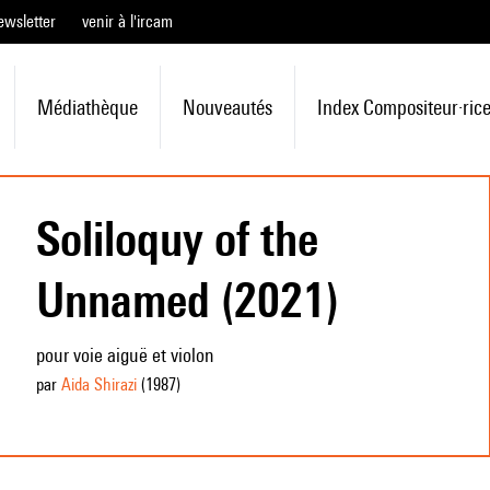
ewsletter
venir à l'ircam
Médiathèque
Nouveautés
Index Compositeur·ric
Soliloquy of the
Unnamed (2021)
pour voie aiguë et violon
par
Aida Shirazi
(1987
)