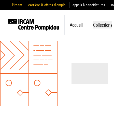
l'ircam
carrière & offres d'emploi
appels à candidatures
n
Accueil
Collections