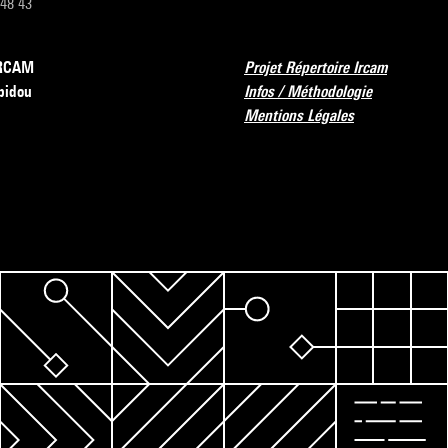
 48 43
’IRCAM
Projet Répertoire Ircam
pidou
Infos / Méthodologie
Mentions Légales