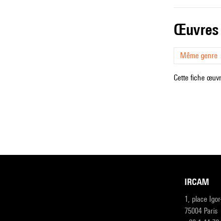
œuvres
Même genre
Cette fiche œuvr
IRCAM
1, place Igo
75004 Paris