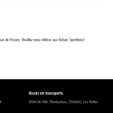
e de l'Ircam. Veuillez vous référer aux fiches "partitions".
accès en transports
9h
Hôtel de Ville, Rambuteau, Châtelet, Les Halles