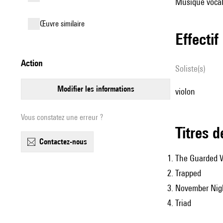
Musique vocale
œuvre similaire
effectif
action
Soliste(s)
modifier les informations
violon
Vous constatez une erreur ?
Titres 
contactez-nous
The Guarded
Trapped
November Nig
Triad