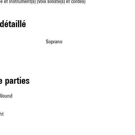
 et instrument(s) (Voix soliste(s) et cordes)
 détaillé
soprano
de parties
 Wound
ht