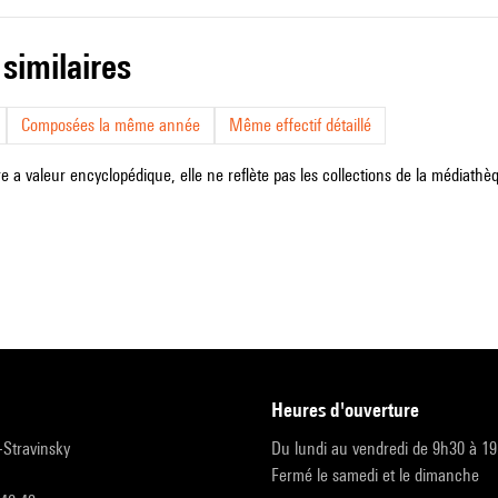
 similaires
Composées la même année
Même effectif détaillé
e a valeur encyclopédique, elle ne reflète pas les collections de la médiathèqu
heures d'ouverture
r-Stravinsky
Du lundi au vendredi de 9h30 à 1
Fermé le samedi et le dimanche