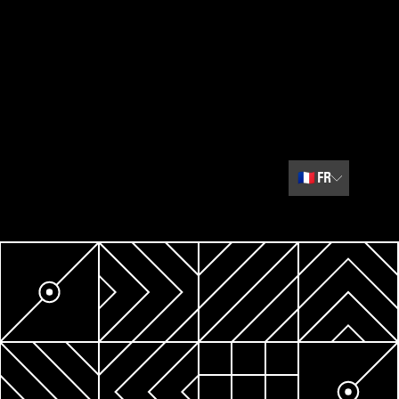
🇫🇷
FR