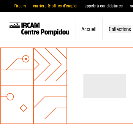
l'ircam
carrière & offres d'emploi
appels à candidatures
n
Accueil
Collections