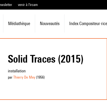
ewsletter
venir à l'ircam
Médiathèque
Nouveautés
Index Compositeur·ric
Solid Traces (2015)
installation
par
Thierry De Mey
(1956
)