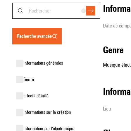
informa
date de compo
recherche avancée
genre
informations générales
Musique élect
genre
informa
effectif détaillé
lieu
informations sur la création
Information sur l'électronique