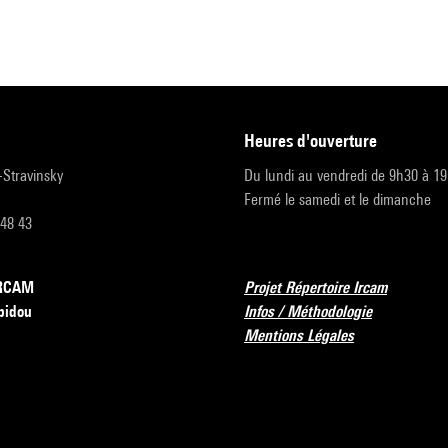
heures d'ouverture
r-Stravinsky
Du lundi au vendredi de 9h30 à 1
Fermé le samedi et le dimanche
 48 43
’IRCAM
Projet Répertoire Ircam
pidou
Infos / Méthodologie
Mentions Légales