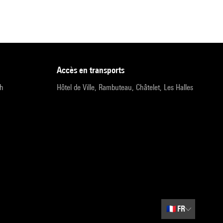
accès en transports
9h
Hôtel de Ville, Rambuteau, Châtelet, Les Halles
🇫🇷
FR