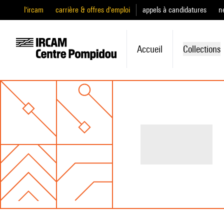
l'ircam
carrière & offres d'emploi
appels à candidatures
n
Accueil
Collections