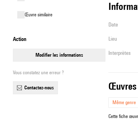
informa
œuvre similaire
date
lieu
action
interprètes
modifier les informations
Vous constatez une erreur ?
œuvres
contactez-nous
Même genre
Cette fiche œuvr