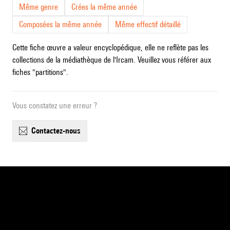
Même genre
Crées la même année
Composées la même année
Même effectif détaillé
Cette fiche œuvre a valeur encyclopédique, elle ne reflète pas les
collections de la médiathèque de l'Ircam. Veuillez vous référer aux
fiches "partitions".
Vous constatez une erreur ?
contactez-nous