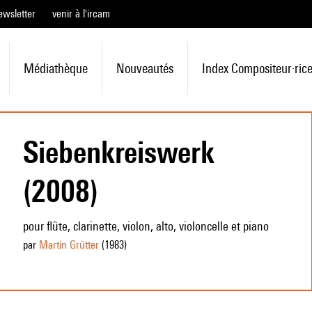
ewsletter
venir à l'ircam
Médiathèque
Nouveautés
Index Compositeur·ric
Siebenkreiswerk
(2008)
pour flûte, clarinette, violon, alto, violoncelle et piano
par
Martin Grütter
(1983
)