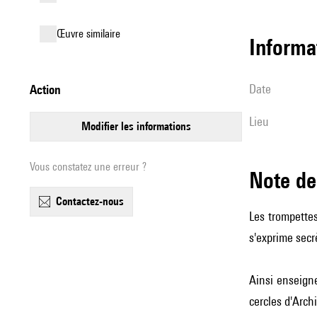
œuvre similaire
informa
date
action
lieu
modifier les informations
Vous constatez une erreur ?
Note 
contactez-nous
Les trompettes
s'exprime secr
Ainsi enseign
cercles d'Arch