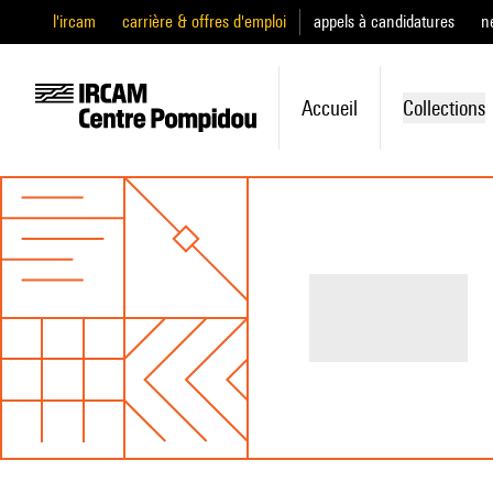
l'ircam
carrière & offres d'emploi
appels à candidatures
n
Accueil
Collections