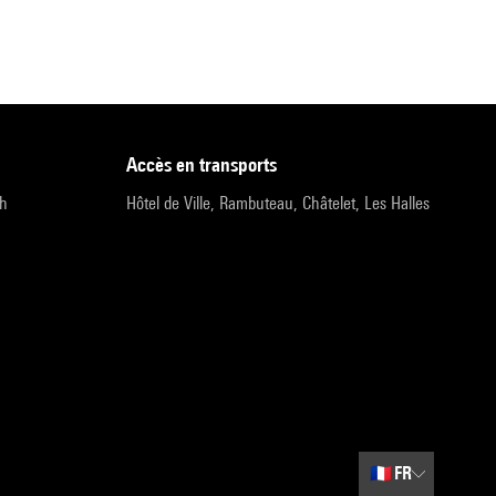
accès en transports
9h
Hôtel de Ville, Rambuteau, Châtelet, Les Halles
🇫🇷
FR