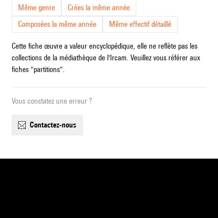
Même genre
Crées la même année
Composées la même année
Même effectif détaillé
Cette fiche œuvre a valeur encyclopédique, elle ne reflète pas les
collections de la médiathèque de l'Ircam. Veuillez vous référer aux
fiches "partitions".
Vous constatez une erreur ?
contactez-nous