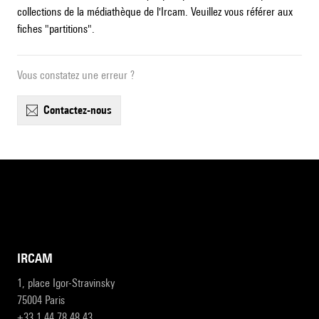
collections de la médiathèque de l'Ircam. Veuillez vous référer aux
fiches "partitions".
Vous constatez une erreur ?
contactez-nous
IRCAM
1, place Igor-Stravinsky
75004 Paris
+33 1 44 78 48 43