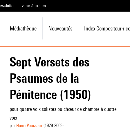
ewsletter
venir à l'ircam
Médiathèque
Nouveautés
Index Compositeur·ric
Sept Versets des
Psaumes de la
Pénitence (1950)
pour quatre voix solistes ou chœur de chambre à quatre
voix
par
Henri Pousseur
(1929
-2009
)