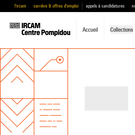
l'ircam
carrière & offres d'emploi
appels à candidatures
n
Accueil
Collections