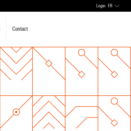
Login
FR
e
Contact