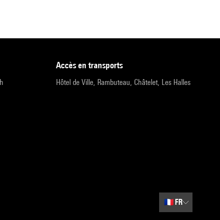
accès en transports
9h
Hôtel de Ville, Rambuteau, Châtelet, Les Halles
🇫🇷
FR