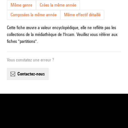
Même genre
Crées la même année
Composées la même année
Même effectif détaillé
Cette fiche œuvre a valeur encyclopédique, elle ne reflète pas les
collections de la médiathèque de l'Ircam. Veuillez vous référer aux
fiches "partitions".
Vous constatez une erreur ?
contactez-nous