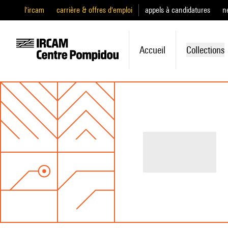
l'ircam
carrière & offres d'emploi
appels à candidatures
n
Accueil
Collections