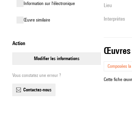
Information sur l'électronique
lieu
interprètes
œuvre similaire
action
œuvres
modifier les informations
Composées l
Vous constatez une erreur ?
Cette fiche œuvr
contactez-nous