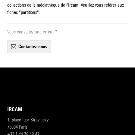
collections de la médiathèque de l'Ircam. Veuillez vous référer aux
fiches "partitions".
Vous constatez une erreur ?
contactez-nous
IRCAM
1, place Igor-Stravinsky
75004 Paris
+33 1 44 78 48 43