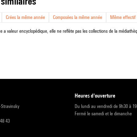
 similaires
Crées la même année
Composées la même année
Même effectif d
e a valeur encyclopédique, elle ne reflète pas les collections de la médiathèqu
heures d'ouverture
r-Stravinsky
Du lundi au vendredi de 9h30 à 1
Fermé le samedi et le dimanche
 48 43