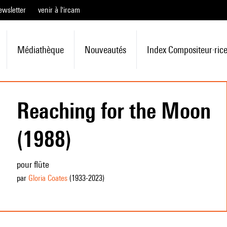
ewsletter
venir à l'ircam
Médiathèque
Nouveautés
Index Compositeur·ric
Reaching for the Moon
(1988)
pour flûte
par
Gloria Coates
(1933
-2023
)