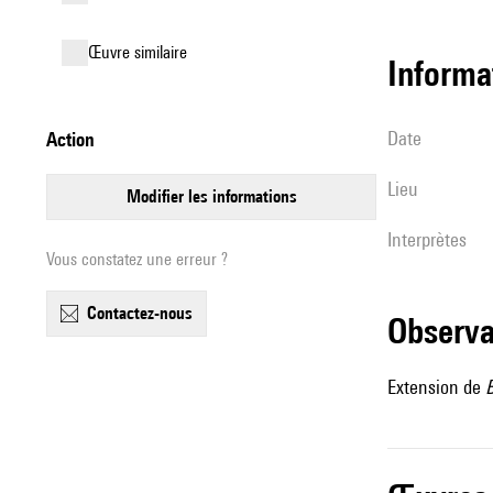
œuvre similaire
informa
date
action
lieu
modifier les informations
interprètes
Vous constatez une erreur ?
contactez-nous
observ
Extension de