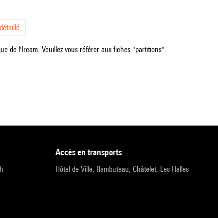
étaillé
e de l'Ircam. Veuillez vous référer aux fiches "partitions".
accès en transports
9h
Hôtel de Ville, Rambuteau, Châtelet, Les Halles