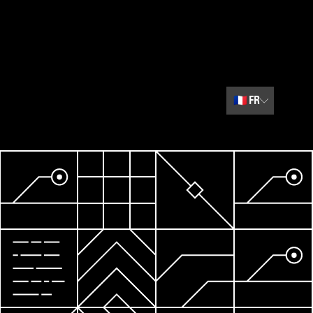
🇫🇷
FR