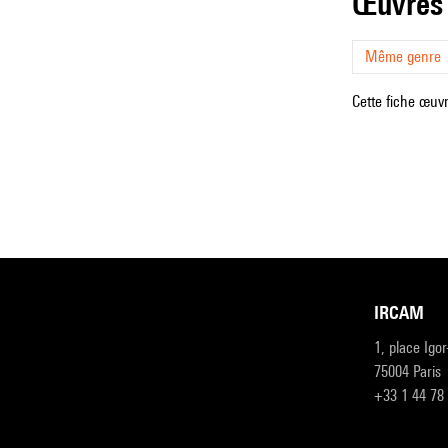
œuvres
Même genre
Cette fiche œuvr
IRCAM
1, place Igo
75004 Paris
+33 1 44 78