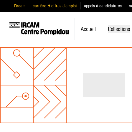
l'ircam
carrière & offres d'emploi
appels à candidatures
n
Accueil
Collections