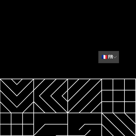
🇫🇷
FR