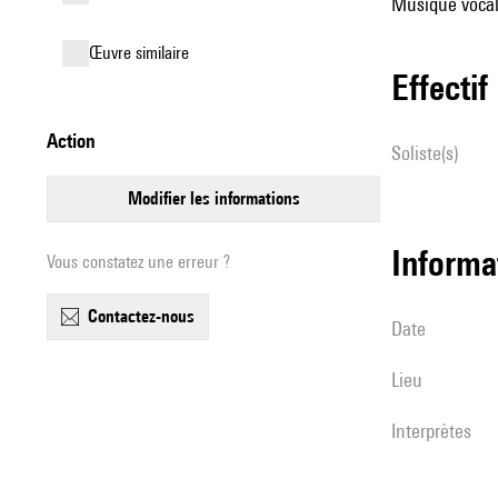
Musique vocale
œuvre similaire
effectif
action
Soliste(s)
modifier les informations
informa
Vous constatez une erreur ?
contactez-nous
date
lieu
interprètes