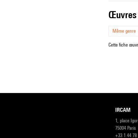
œuvres
Même genre
Cette fiche œuvr
IRCAM
1, place Igo
75004 Paris
+33 1 44 78