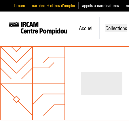
l'ircam
carrière & offres d'emploi
appels à candidatures
n
Accueil
Collections