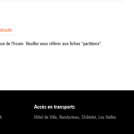
étaillé
e de l'Ircam. Veuillez vous référer aux fiches "partitions".
accès en transports
9h
Hôtel de Ville, Rambuteau, Châtelet, Les Halles