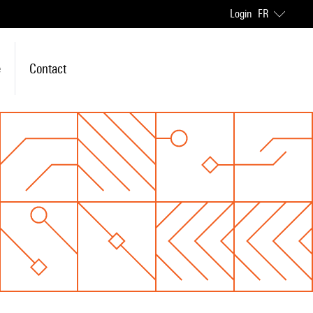
Login
FR
e
Contact