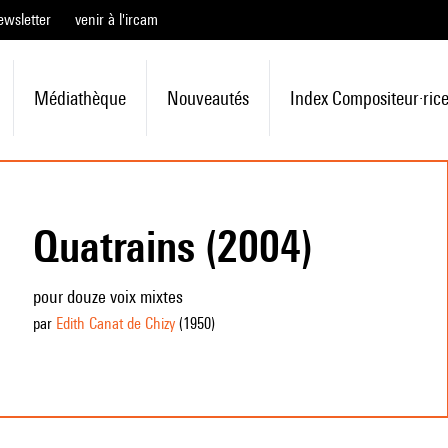
ewsletter
venir à l'ircam
Médiathèque
Nouveautés
Index Compositeur·ric
Quatrains (2004)
pour douze voix mixtes
par
Edith Canat de Chizy
(1950
)