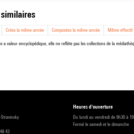
 similaires
Crées la même année
Composées la même année
Même effectif d
e a valeur encyclopédique, elle ne reflète pas les collections de la médiathèqu
heures d'ouverture
r-Stravinsky
Du lundi au vendredi de 9h30 à 1
Fermé le samedi et le dimanche
 48 43