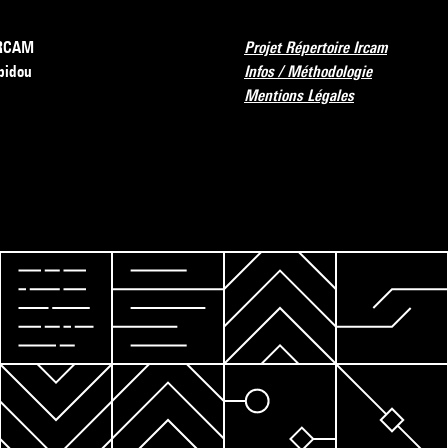
’IRCAM
Projet Répertoire Ircam
pidou
Infos / Méthodologie
Mentions Légales