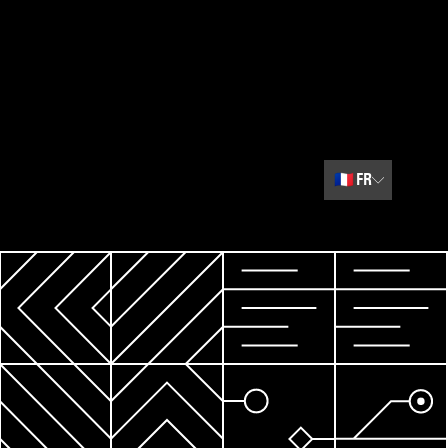
🇫🇷
FR