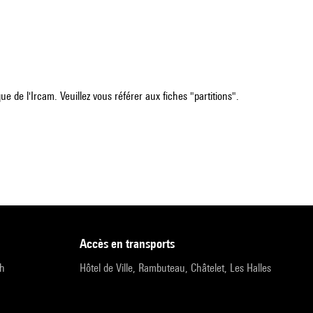
e de l'Ircam. Veuillez vous référer aux fiches "partitions".
accès en transports
9h
Hôtel de Ville, Rambuteau, Châtelet, Les Halles