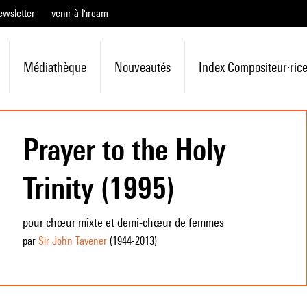
ewsletter
venir à l'ircam
Médiathèque
Nouveautés
Index Compositeur·ric
Prayer to the Holy
Trinity (1995)
pour chœur mixte et demi-chœur de femmes
par
Sir John Tavener
(1944
-2013
)