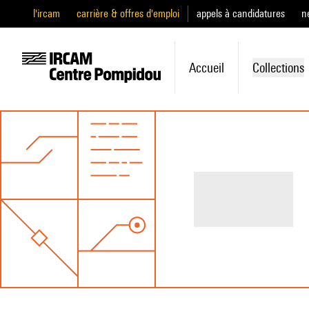
l'ircam
carrière & offres d'emploi
appels à candidatures
n
Accueil
Collections