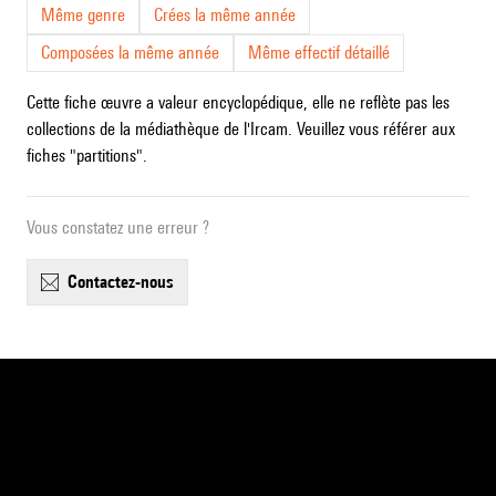
Même genre
Crées la même année
Composées la même année
Même effectif détaillé
Cette fiche œuvre a valeur encyclopédique, elle ne reflète pas les
collections de la médiathèque de l'Ircam. Veuillez vous référer aux
fiches "partitions".
Vous constatez une erreur ?
contactez-nous