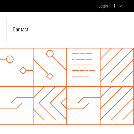
Login
FR
e
Contact