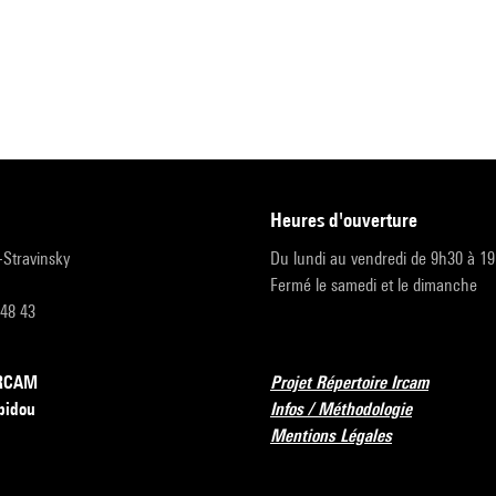
heures d'ouverture
r-Stravinsky
Du lundi au vendredi de 9h30 à 1
Fermé le samedi et le dimanche
 48 43
’IRCAM
Projet Répertoire Ircam
pidou
Infos / Méthodologie
Mentions Légales