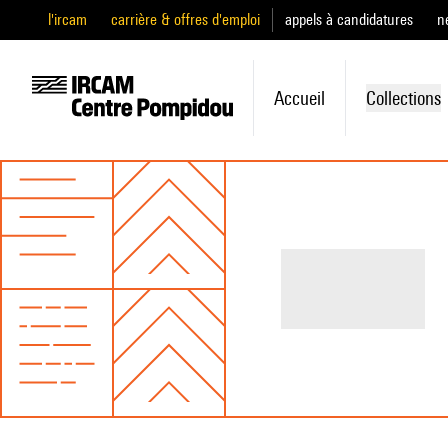
l'ircam
carrière & offres d'emploi
appels à candidatures
n
Accueil
Collections