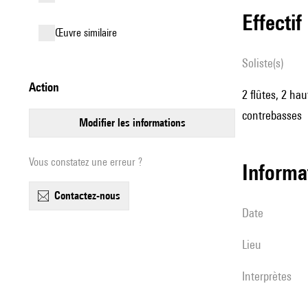
effectif
œuvre similaire
Soliste(s)
action
2 flûtes, 2 hau
contrebasses
modifier les informations
Vous constatez une erreur ?
informa
contactez-nous
date
lieu
interprètes