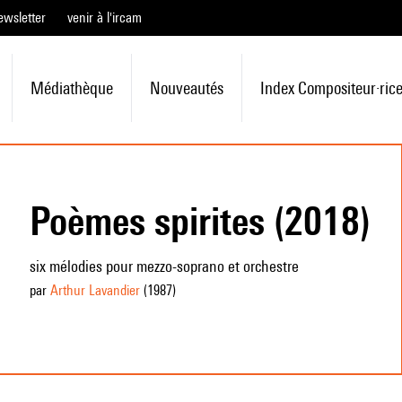
ewsletter
venir à l'ircam
Médiathèque
Nouveautés
Index Compositeur·ric
Poèmes spirites (2018)
six mélodies pour mezzo-soprano et orchestre
par
Arthur Lavandier
(1987
)