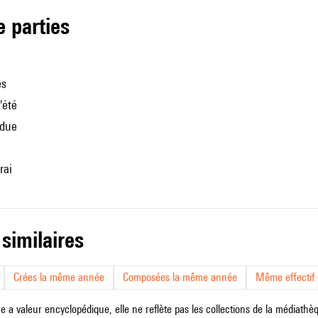
de parties
es
l'été
rdue
rai
 similaires
Crées la même année
Composées la même année
Même effectif d
e a valeur encyclopédique, elle ne reflète pas les collections de la médiathèqu