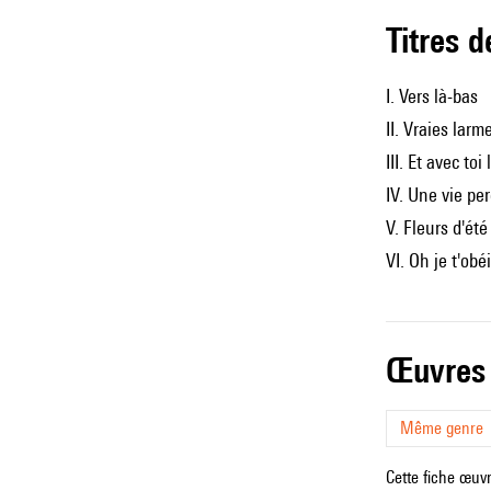
Titres 
I. Vers là-bas
II. Vraies larm
III. Et avec toi 
IV. Une vie pe
V. Fleurs d'été
VI. Oh je t'obéi
œuvres
Même genre
Cette fiche œuvr