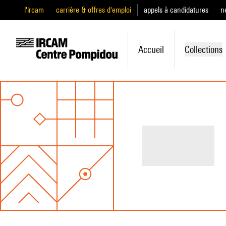
l'ircam
carrière & offres d'emploi
appels à candidatures
n
Accueil
Collections