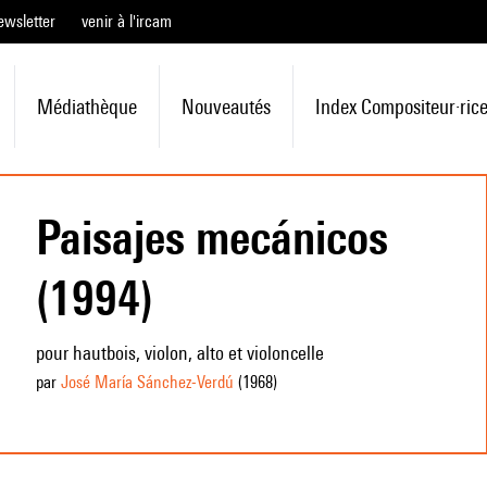
ewsletter
venir à l'ircam
Médiathèque
Nouveautés
Index Compositeur·ric
Paisajes mecánicos
(1994)
pour hautbois, violon, alto et violoncelle
par
José María Sánchez-Verdú
(1968
)