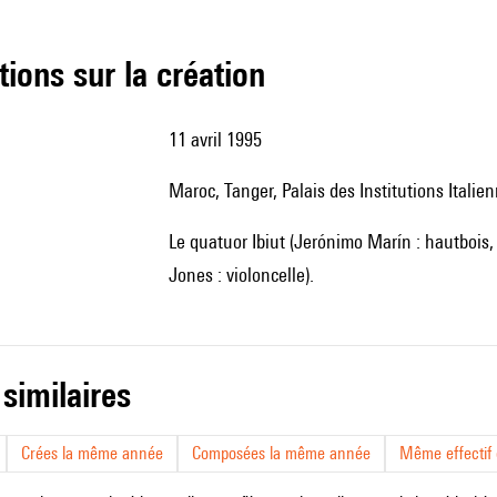
tions sur la création
11 avril 1995
Maroc, Tanger, Palais des Institutions Italie
le quatuor Ibiut (Jerónimo Marín : hautbois, Arturo Guerrero : violon, Sergio Vacas : alto, Michael Kevin
Jones : violoncelle).
 similaires
Crées la même année
Composées la même année
Même effectif d