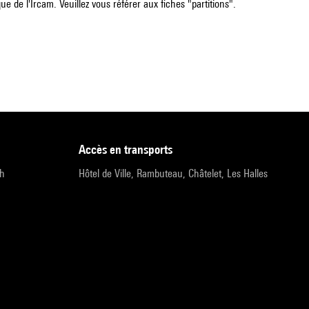
e de l'Ircam. Veuillez vous référer aux fiches "partitions".
accès en transports
9h
Hôtel de Ville, Rambuteau, Châtelet, Les Halles