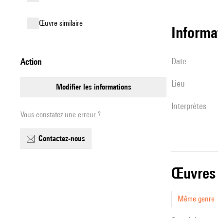
œuvre similaire
informa
date
action
lieu
modifier les informations
interprètes
Vous constatez une erreur ?
contactez-nous
œuvres
Même genre