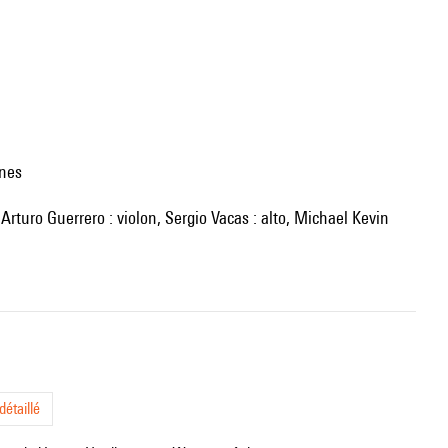
nnes
étaillé