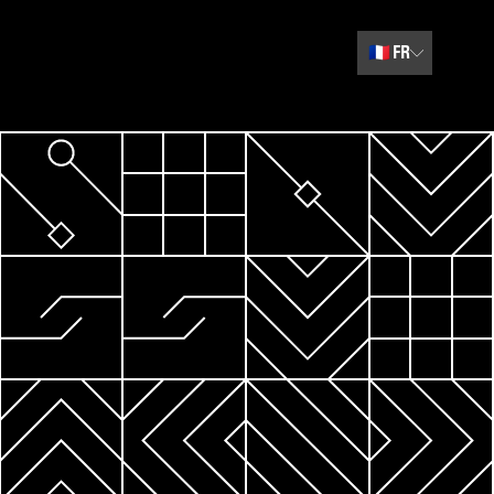
🇫🇷
FR