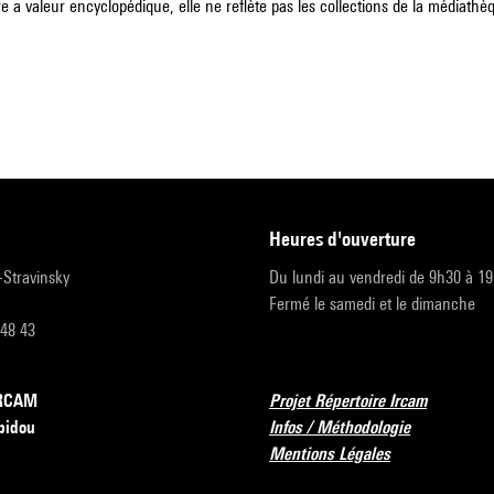
e a valeur encyclopédique, elle ne reflète pas les collections de la médiathèqu
heures d'ouverture
r-Stravinsky
Du lundi au vendredi de 9h30 à 1
Fermé le samedi et le dimanche
 48 43
’IRCAM
Projet Répertoire Ircam
pidou
Infos / Méthodologie
Mentions Légales