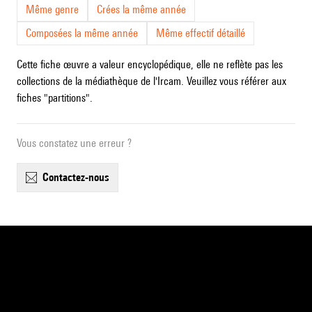
Même genre
Crées la même année
Composées la même année
Même effectif détaillé
Cette fiche œuvre a valeur encyclopédique, elle ne reflète pas les
collections de la médiathèque de l'Ircam. Veuillez vous référer aux
fiches "partitions".
Vous constatez une erreur ?
contactez-nous