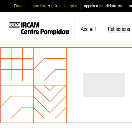
l'ircam
carrière & offres d'emploi
appels à candidatures
n
Accueil
Collections