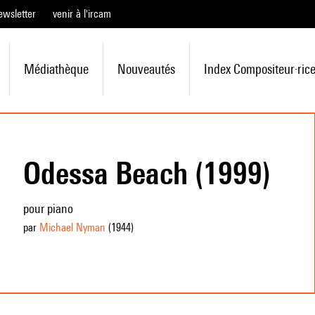
ewsletter
venir à l'ircam
Médiathèque
Nouveautés
Index Compositeur·ric
Odessa Beach (1999)
pour piano
par
Michael Nyman
(1944
)