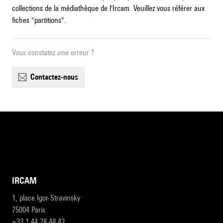
collections de la médiathèque de l'Ircam. Veuillez vous référer aux
fiches "partitions".
Vous constatez une erreur ?
contactez-nous
IRCAM
1, place Igor-Stravinsky
75004 Paris
+33 1 44 78 48 43