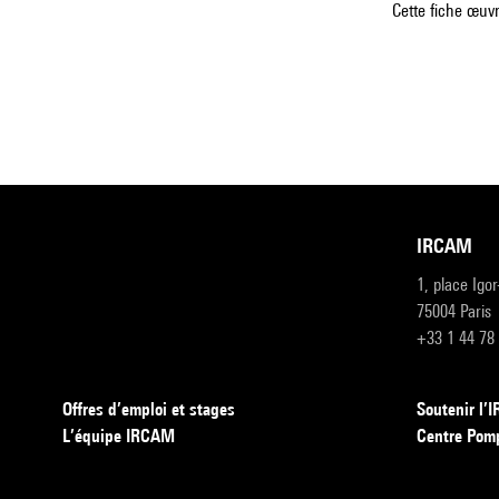
Cette fiche œuvr
IRCAM
1, place Igo
75004 Paris
+33 1 44 78
Offres d’emploi et stages
Soutenir l
L’équipe IRCAM
Centre Pom