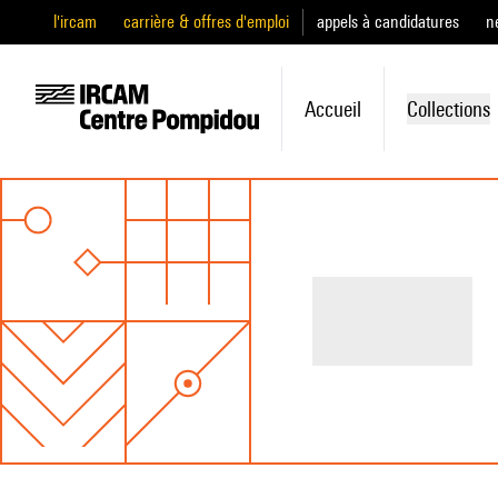
l'ircam
carrière & offres d'emploi
appels à candidatures
n
Accueil
Collections