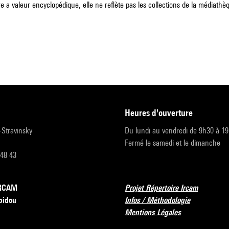
e a valeur encyclopédique, elle ne reflète pas les collections de la médiathèqu
heures d'ouverture
r-Stravinsky
Du lundi au vendredi de 9h30 à 1
Fermé le samedi et le dimanche
 48 43
’IRCAM
Projet Répertoire Ircam
pidou
Infos / Méthodologie
Mentions Légales