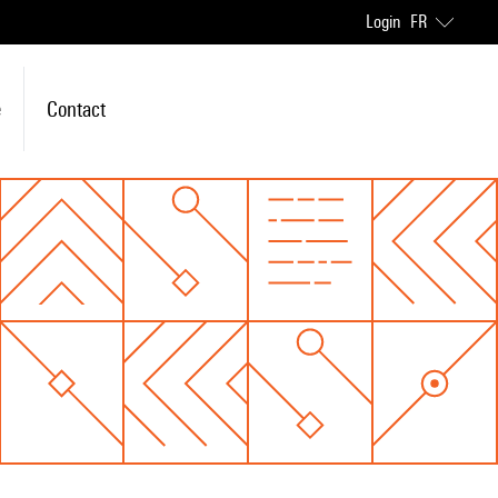
Login
FR
e
Contact