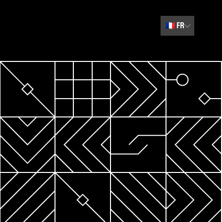
🇫🇷
FR