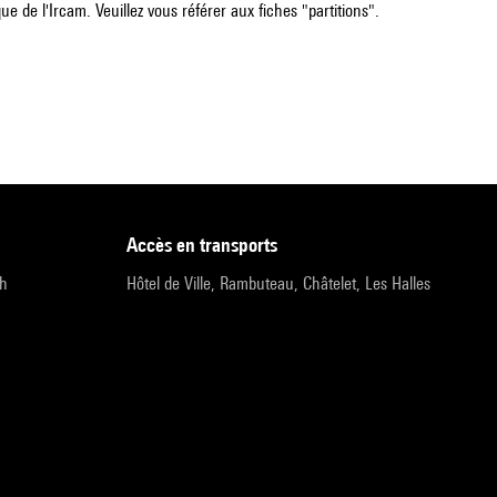
e de l'Ircam. Veuillez vous référer aux fiches "partitions".
accès en transports
9h
Hôtel de Ville, Rambuteau, Châtelet, Les Halles