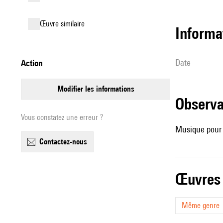
œuvre similaire
informa
date
action
modifier les informations
observ
Vous constatez une erreur ?
Musique pour 
contactez-nous
œuvres
Même genre