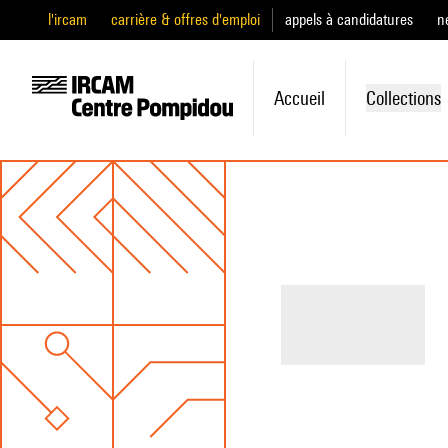
l'ircam
carrière & offres d'emploi
appels à candidatures
n
Accueil
Collections