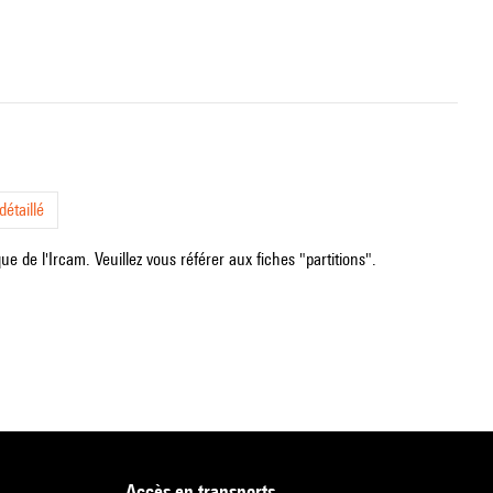
étaillé
e de l'Ircam. Veuillez vous référer aux fiches "partitions".
accès en transports