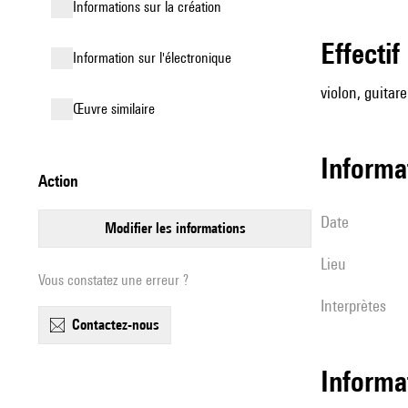
informations sur la création
effectif
Information sur l'électronique
violon, guitare
œuvre similaire
informa
action
date
modifier les informations
lieu
Vous constatez une erreur ?
interprètes
contactez-nous
Informa