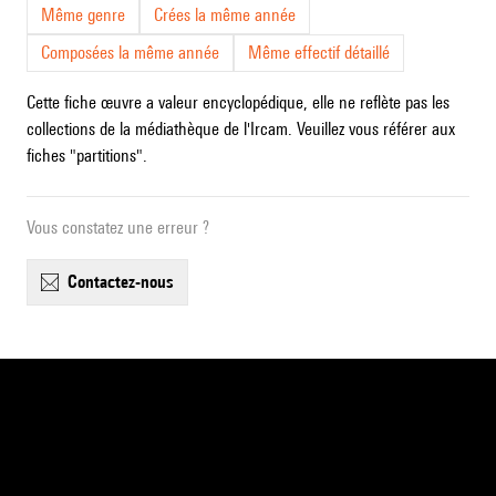
Même genre
Crées la même année
Composées la même année
Même effectif détaillé
Cette fiche œuvre a valeur encyclopédique, elle ne reflète pas les
collections de la médiathèque de l'Ircam. Veuillez vous référer aux
fiches "partitions".
Vous constatez une erreur ?
contactez-nous