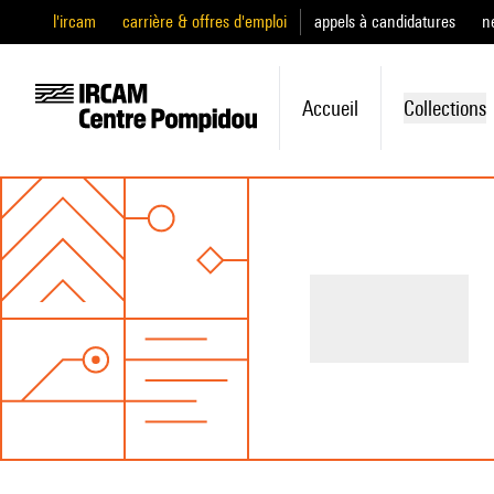
l'ircam
carrière & offres d'emploi
appels à candidatures
n
Accueil
Collections