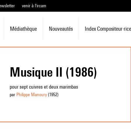
ewsletter
venir à l'ircam
Médiathèque
Nouveautés
Index Compositeur·ric
Musique II (1986)
pour sept cuivres et deux marimbas
par
Philippe Manoury
(1952
)