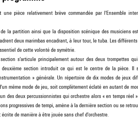
t une pièce relativement brève commandée par l'Ensemble inte
 de la partition ainsi que la disposition scénique des musiciens es
drent deux marimbas encadrant, à leur tour, le tuba. Les différents r
essentiel de cette volonté de symétrie.
section s'articule principalement autour des deux trompettes qu
 deuxième section introduit ce qui est le centre de la pièce. Il 
instrumentation » générale. Un répertoire de dix modes de jeux dif
d'un même mode de jeu, soit complètement éclaté en autant de modes
 un des deux percussionnistes qui orchestre alors « en temps réel
ions progressives de tempi, amène à la dernière section ou se retro
t écrite de manière à être jouée sans chef d'orchestre.