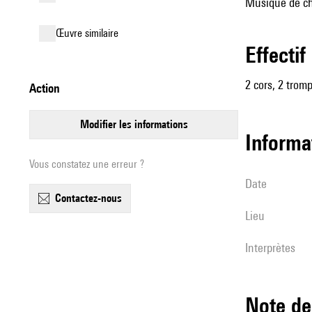
Musique de cha
œuvre similaire
effectif
2 cors, 2 trom
action
modifier les informations
informa
Vous constatez une erreur ?
date
contactez-nous
lieu
interprètes
Note 