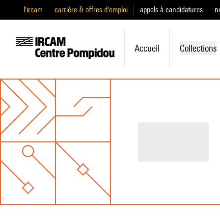
l'ircam
carrière & offres d'emploi
appels à candidatures
n
Accueil
Collections