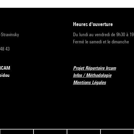
heures d'ouverture
r-Stravinsky
Du lundi au vendredi de 9h30 à 1
Fermé le samedi et le dimanche
 48 43
’IRCAM
Projet Répertoire Ircam
pidou
Infos / Méthodologie
Mentions Légales