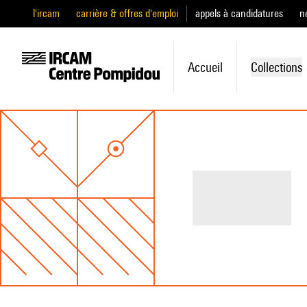
l'ircam
carrière & offres d'emploi
appels à candidatures
n
Accueil
Collections