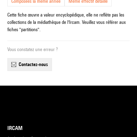
Composées la même année
Même effectif détaillé
Cette fiche œuvre a valeur encyclopédique, elle ne reflète pas les
collections de la médiathèque de l'Ircam. Veuillez vous référer aux
fiches "partitions".
Vous constatez une erreur ?
contactez-nous
IRCAM