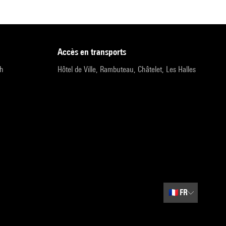
accès en transports
9h
Hôtel de Ville, Rambuteau, Châtelet, Les Halles
🇫🇷
FR