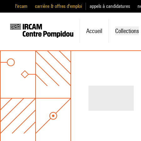
l'ircam
carrière & offres d'emploi
appels à candidatures
n
Accueil
Collections