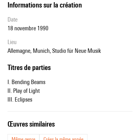
informations sur la création
date
18 novembre 1990
lieu
Allemagne, Munich, Studio für Neue Musik
Titres de parties
I. Bending Beams
II. Play of Light
III. Eclipses
œuvres similaires
Même genre
Crées la même année