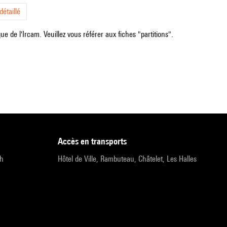
étaillé
e de l'Ircam. Veuillez vous référer aux fiches "partitions".
accès en transports
9h
Hôtel de Ville, Rambuteau, Châtelet, Les Halles