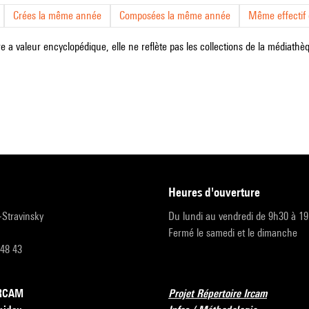
Crées la même année
Composées la même année
Même effectif d
e a valeur encyclopédique, elle ne reflète pas les collections de la médiathèqu
heures d'ouverture
r-Stravinsky
Du lundi au vendredi de 9h30 à 1
Fermé le samedi et le dimanche
 48 43
’IRCAM
Projet Répertoire Ircam