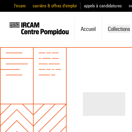
l'ircam
carrière & offres d'emploi
appels à candidatures
n
Accueil
Collections