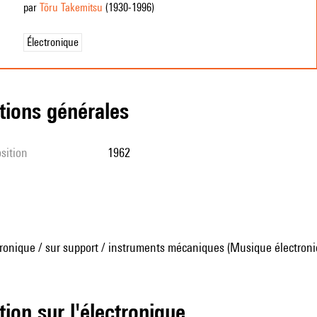
par
Tōru Takemitsu
(1930
-1996
)
Électronique
tions générales
sition
1962
ronique / sur support / instruments mécaniques (Musique électroni
tion sur l'électronique