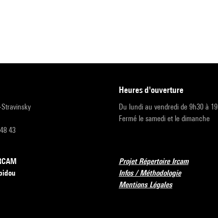
heures d'ouverture
r-Stravinsky
Du lundi au vendredi de 9h30 à 1
Fermé le samedi et le dimanche
 48 43
’IRCAM
Projet Répertoire Ircam
pidou
Infos / Méthodologie
Mentions Légales