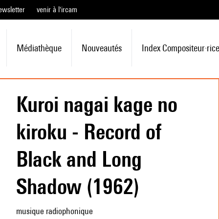
ewsletter
venir à l'ircam
Médiathèque
Nouveautés
Index Compositeur·ric
Kuroi nagai kage no
kiroku - Record of
Black and Long
Shadow (1962)
musique radiophonique