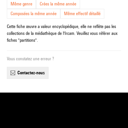
Même genre
Crées la même année
Composées la même année
Même effectif détaillé
Cette fiche œuvre a valeur encyclopédique, elle ne reflète pas les
collections de la médiathèque de l'Ircam. Veuillez vous référer aux
fiches "partitions".
Vous constatez une erreur ?
contactez-nous