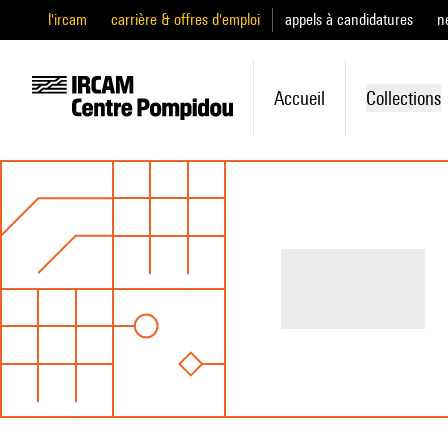
l'ircam
carrière & offres d'emploi
appels à candidatures
n
Accueil
Collections