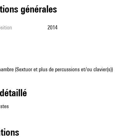
tions générales
sition
2014
mbre (Sextuor et plus de percussions et/ou clavier(s))
 détaillé
istes
ations