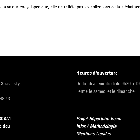
e a valeur encyclopédique, elle ne reflète pas les collections de la médiathèqu
heures d'ouverture
r-Stravinsky
Du lundi au vendredi de 9h30 à 1
Fermé le samedi et le dimanche
 48 43
’IRCAM
Projet Répertoire Ircam
pidou
Infos / Méthodologie
Mentions Légales