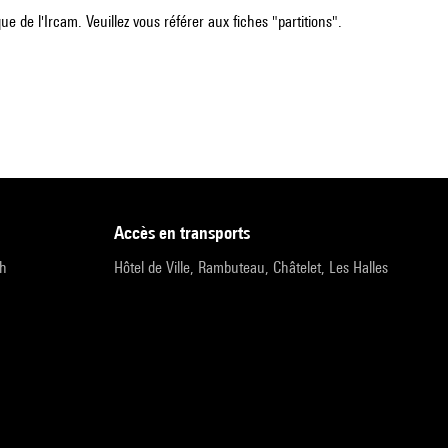
e de l'Ircam. Veuillez vous référer aux fiches "partitions".
accès en transports
9h
Hôtel de Ville, Rambuteau, Châtelet, Les Halles