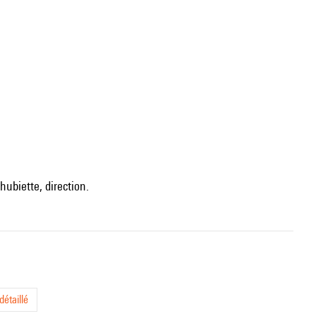
ubiette, direction.
étaillé