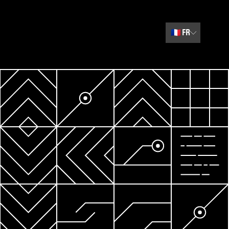
🇫🇷
FR