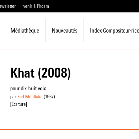
ewsletter
venir à l'ircam
Médiathèque
Nouveautés
Index Compositeur·ric
Khat (2008)
pour dix-huit voix
par
Zad Moultaka
(1967
)
[Écriture]