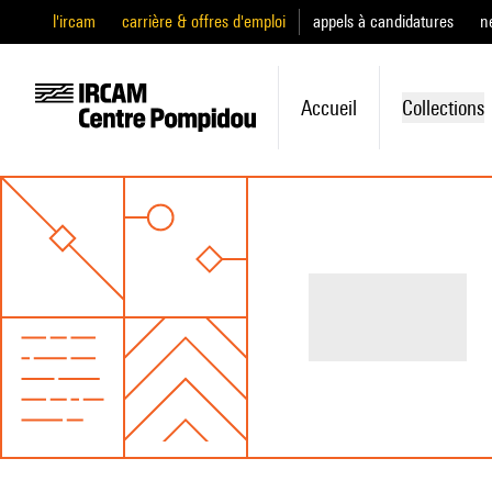
l'ircam
carrière & offres d'emploi
appels à candidatures
n
Accueil
Collections