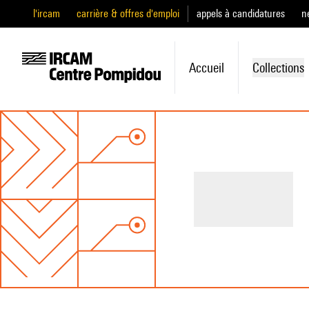
l'ircam
carrière & offres d'emploi
appels à candidatures
n
Accueil
Collections