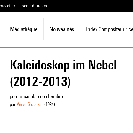
ewsletter
venir à l'ircam
Médiathèque
Nouveautés
Index Compositeur·ric
Kaleidoskop im Nebel
(2012-2013)
pour ensemble de chambre
par
Vinko Globokar
(1934
)