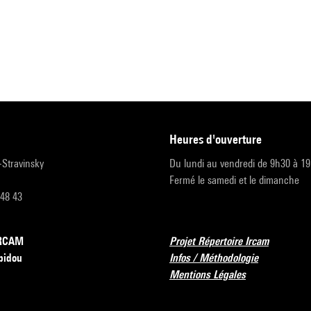
heures d'ouverture
r-Stravinsky
Du lundi au vendredi de 9h30 à 1
Fermé le samedi et le dimanche
 48 43
’IRCAM
Projet Répertoire Ircam
pidou
Infos / Méthodologie
Mentions Légales