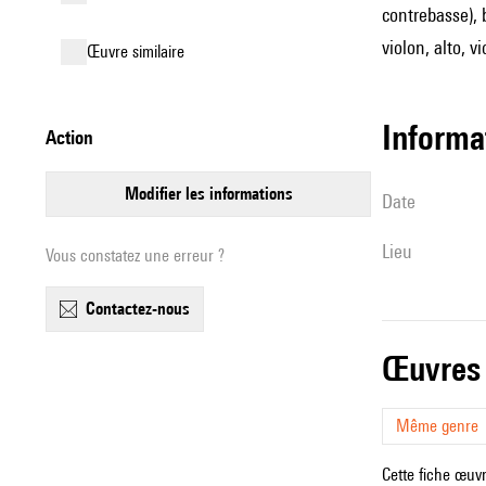
contrebasse), 
violon, alto, v
œuvre similaire
informa
action
modifier les informations
date
lieu
Vous constatez une erreur ?
contactez-nous
œuvres
Même genre
Cette fiche œuvr