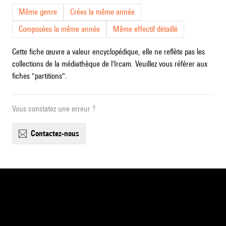
Même genre
Crées la même année
Composées la même année
Même effectif détaillé
Cette fiche œuvre a valeur encyclopédique, elle ne reflète pas les
collections de la médiathèque de l'Ircam. Veuillez vous référer aux
fiches "partitions".
Vous constatez une erreur ?
contactez-nous