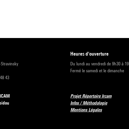
heures d'ouverture
r-Stravinsky
Du lundi au vendredi de 9h30 à 1
Fermé le samedi et le dimanche
 48 43
’IRCAM
Projet Répertoire Ircam
pidou
Infos / Méthodologie
Mentions Légales