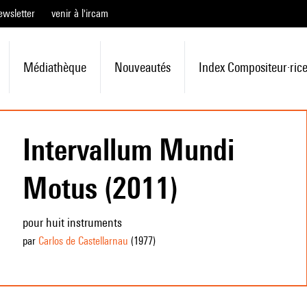
ewsletter
venir à l'ircam
Médiathèque
Nouveautés
Index Compositeur·ric
Intervallum Mundi
Motus (2011)
pour huit instruments
par
Carlos de Castellarnau
(1977
)