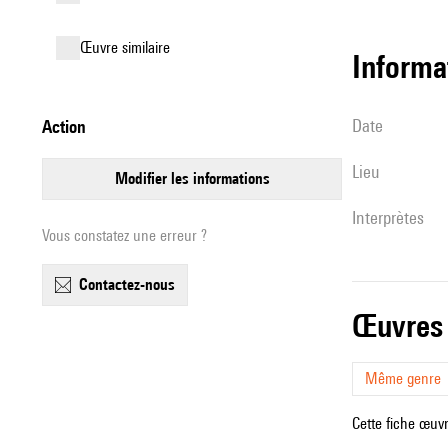
œuvre similaire
informa
date
action
lieu
modifier les informations
interprètes
Vous constatez une erreur ?
contactez-nous
œuvres
Même genre
Cette fiche œuvr