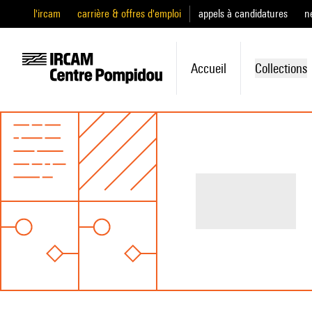
l'ircam
carrière & offres d'emploi
appels à candidatures
n
Accueil
Collections