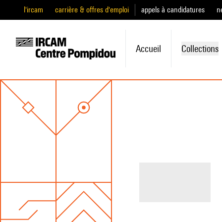
l'ircam
carrière & offres d'emploi
appels à candidatures
n
Accueil
Collections