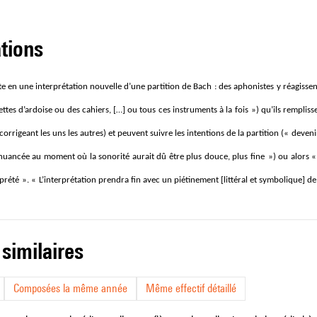
ations
te en une interprétation nouvelle d’une partition de Bach
: des aphonistes y réagisse
ettes d’ardoise ou des cahiers, […] ou tous ces instruments à la fois
») qu’ils remplis
corrigeant les uns les autres) et peuvent suivre les intentions de la partition («
deveni
nuancée au moment où la sonorité aurait dû être plus douce, plus fine
») ou alors «
prété
». «
L’interprétation prendra fin avec un piétinement [littéral et symbolique] de
 similaires
Composées la même année
Même effectif détaillé