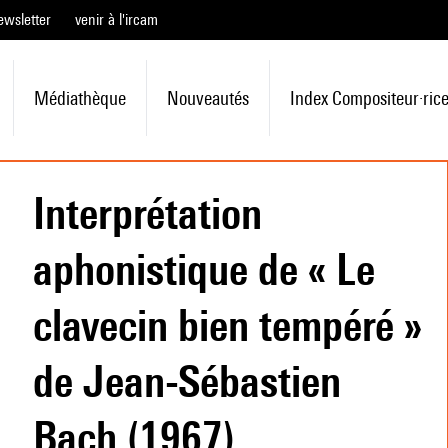
ewsletter
venir à l'ircam
Médiathèque
Nouveautés
Index Compositeur·ric
Interprétation
aphonistique de « Le
clavecin bien tempéré »
de Jean-Sébastien
Bach (1967)