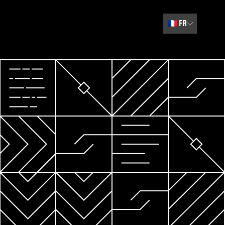
🇫🇷
FR