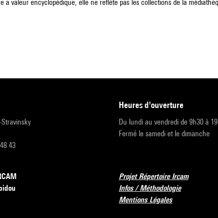
e a valeur encyclopédique, elle ne reflète pas les collections de la médiathèqu
heures d'ouverture
r-Stravinsky
Du lundi au vendredi de 9h30 à 1
Fermé le samedi et le dimanche
 48 43
’IRCAM
Projet Répertoire Ircam
pidou
Infos / Méthodologie
Mentions Légales