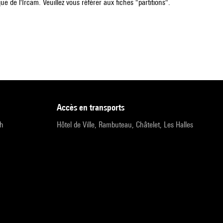
e de l'Ircam. Veuillez vous référer aux fiches "partitions".
accès en transports
9h
Hôtel de Ville, Rambuteau, Châtelet, Les Halles