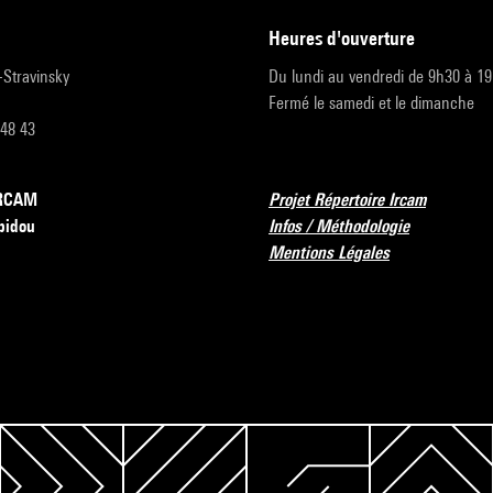
heures d'ouverture
r-Stravinsky
Du lundi au vendredi de 9h30 à 1
Fermé le samedi et le dimanche
 48 43
’IRCAM
Projet Répertoire Ircam
pidou
Infos / Méthodologie
Mentions Légales