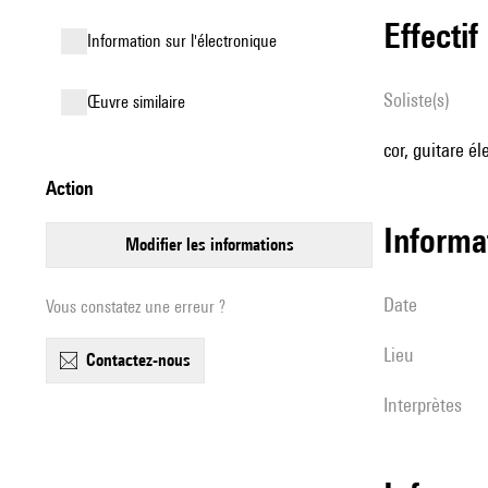
effectif
Information sur l'électronique
Soliste(s)
œuvre similaire
cor, guitare é
action
informa
modifier les informations
date
Vous constatez une erreur ?
lieu
contactez-nous
interprètes