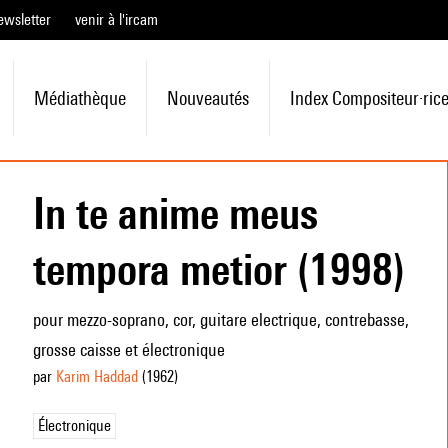
ewsletter
venir à l'ircam
Médiathèque
Nouveautés
Index Compositeur·ric
In te anime meus
tempora metior (1998)
pour mezzo-soprano, cor, guitare electrique, contrebasse,
grosse caisse et électronique
par
Karim Haddad
(1962
)
Électronique