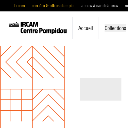
l'ircam
carrière & offres d'emploi
appels à candidatures
n
Accueil
Collections