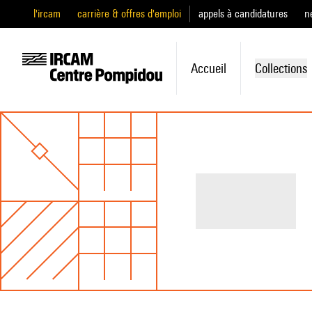
l'ircam
carrière & offres d'emploi
appels à candidatures
n
Accueil
Collections