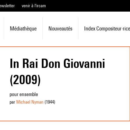
ewsletter
venir à l'ircam
Médiathèque
Nouveautés
Index Compositeur·ric
In Rai Don Giovanni
(2009)
pour ensemble
par
Michael Nyman
(1944
)