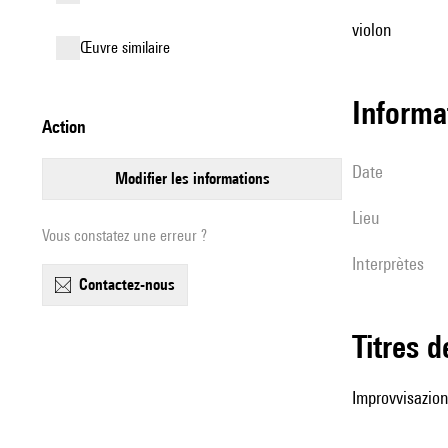
violon
œuvre similaire
informa
action
date
modifier les informations
lieu
Vous constatez une erreur ?
interprètes
contactez-nous
Titres 
Improvvisazio