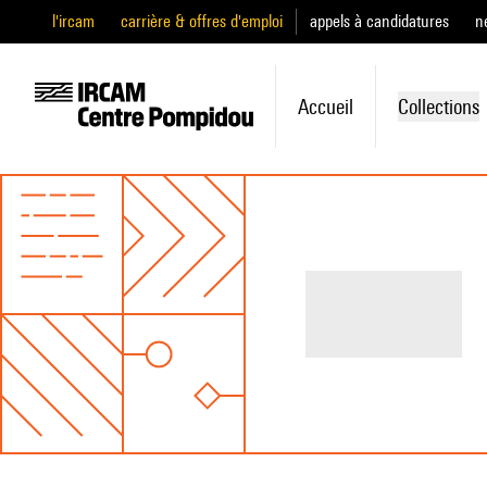
l'ircam
carrière & offres d'emploi
appels à candidatures
n
Accueil
Collections