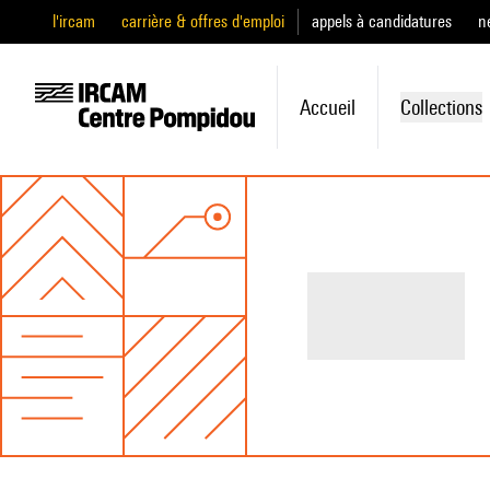
l'ircam
carrière & offres d'emploi
appels à candidatures
n
Accueil
Collections