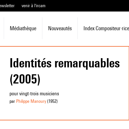
ewsletter
venir à l'ircam
Médiathèque
Nouveautés
Index Compositeur·ric
Identités remarquables
(2005)
pour vingt-trois musiciens
par
Philippe Manoury
(1952
)