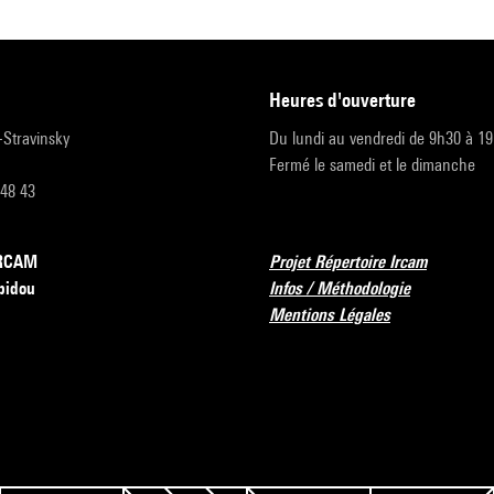
heures d'ouverture
r-Stravinsky
Du lundi au vendredi de 9h30 à 1
Fermé le samedi et le dimanche
 48 43
’IRCAM
Projet Répertoire Ircam
pidou
Infos / Méthodologie
Mentions Légales