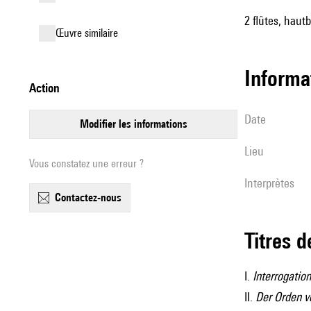
2 flûtes, hautb
œuvre similaire
informa
action
date
modifier les informations
lieu
Vous constatez une erreur ?
interprètes
contactez-nous
Titres 
I.
Interrogation
II.
Der Orden v