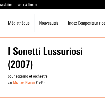
ewsletter
venir à l'ircam
Médiathèque
Nouveautés
Index Compositeur·ric
I Sonetti Lussuriosi
(2007)
pour soprano et orchestre
par
Michael Nyman
(1944
)