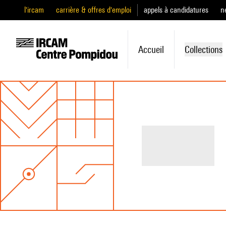
l'ircam
carrière & offres d'emploi
appels à candidatures
n
Accueil
Collections